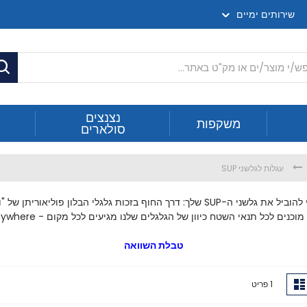
שירותים ימיים
ח
נצנצים
משקפות
סולארים
עגלות לגלשני SUP
דרך החוף בזכות גלגלי הבלון פוליאוריתן של "וויליז
מוכנים לכל תנאי השטח כיוון של הגלגלים שלנו מגיעים לכל מקום -
Go Anywhere.
טבלת השוואה
ג
רשימה
1
פריט
ה