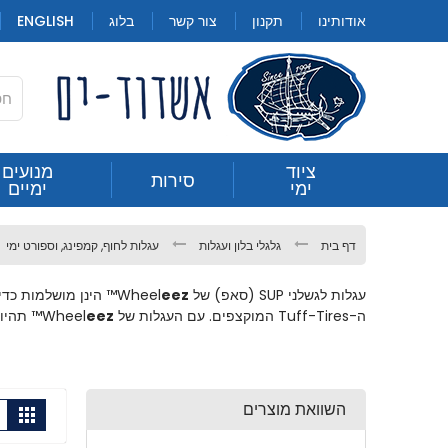
Skip
אודותינו
תקנון
צור קשר
בלוג
ENGLISH
to
Content
חילתו
ציוד
מנועים
סירות
עגלות לגלשני SUP
ימי
ימיים
ל
ף
ינטרנט,
דף בית
גלגלי בלון ועגלות
עגלות לחוף, קמפינג, וספורט ימי
חץ
נטר
עגלות לגשלני SUP (סאפ) של Wheel
eez
™ הינן מושלמות כדי להוביל את גלשני ה-SUP שלך: 
די
ה-Tuff-Tires המוקצפים. עם העגלות של
eez
Wheel
™ תהיו 
עבור
אזור
וכן
רכזי
השוואת מוצרים
הצ
גריד
תצוג
כ-