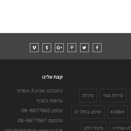
קצת עלינו
כתובתנו: אוניון 5, אשדוד
סירות גומי
סירות
נגישות בסניף
טלפון: 08-8677663
Kolibri
שינוע בחול ים
טלפקס: 08-8677697
לה ושחייה
מיכלי דלק
✉ info@ashdod-yam.co.il