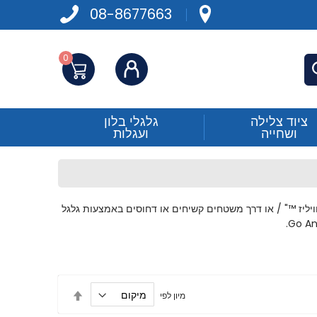
08-8677663
0
התחברות
פש
ציוד צלילה
גלגלי בלון
ושחייה
ועגלות
™
" / או דרך משטחים קשיחים או דחוסים באמצעות גלגל
הגדר
מיון לפי
מיון