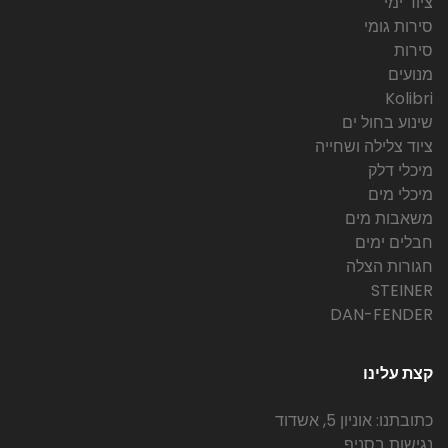
ציוד ימי
סירות גומי
סירות
מנועים
Kolibri
שינוע בחול ים
ציוד צלילה ושחייה
מיכלי דלק
מיכלי מים
משאבות מים
חבלים ימים
חגורות הצלה
STEINER
DAN-FENDER
קצת עלינו
כתובתנו: אוניון 5, אשדוד
נגישות בסניף