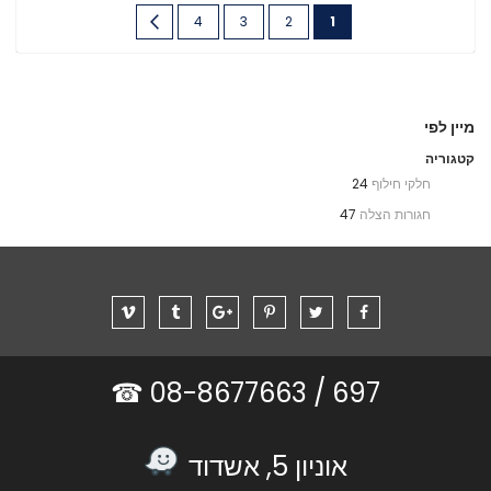
דף
You're
דף
דף
דף
דף
הבא
4
3
2
1
currently
reading
page
מיין לפי
קטגוריה
חלקי חילוף
24
חגורות הצלה
47
08-8677663 ☎
697 /
אוניון 5, אשדוד