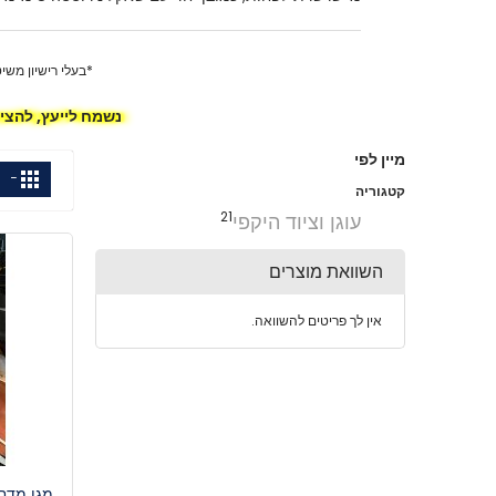
*בעלי רישיון משי
נשמח לייעץ, להצי
מיין לפי
ה
גריד
תצו
כ
קטגוריה
21
עוגן וציוד היקפי
השוואת מוצרים
אין לך פריטים להשוואה.
מגן מדחף