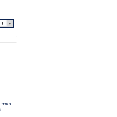
+
חגורת 
150N