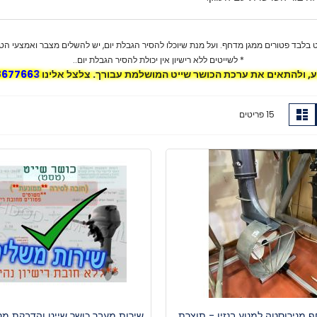
ט בלבד פטורים ממגן מדחף. ועל מנת שיוכלו להסיר הגבלת יום, יש להשלים מצבר ואמצעי הטענ
* לשייטים ללא רישיון אין יכולת להסיר הגבלת יום..
ע, ולהתאים את ערכת הכושר שייט המושלמת עבורך. צלצל אלינו
8677663
צג
רשימה
15
פריטים
גה
-
 מנירוסטה למנוע בנזין - תוצרת
שירות מעבר כושר שייט והדבקת מס