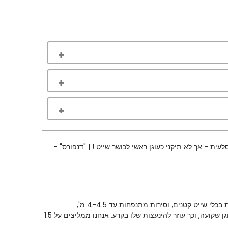
סלעית -
אך לא תיקני כעוגן ראשי לכושר שייט !
| "דנפורס" -
אבל לא סתם הינו מוגדר כפריט חובה, מכיוון שהשרשרת תורמת משמעותית לשיפור יעילות העוגן, הודות למשקלה השומר על זרוע העוגן שקועה, וכך עוזר להינעצות שלו בקרע. אנחנו ממליצים על 1.5