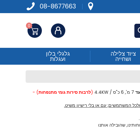
08-8677663
0
התחברות
פש
ציוד צלילה
גלגלי בלון
ושחייה
ועגלות
ד
7 מ', 6 כ"ס / 4.4KW
(
לרבות סירות גומי מתנפחות
) -
לכל המשתמשים; עם או בלי רישיון משיט.