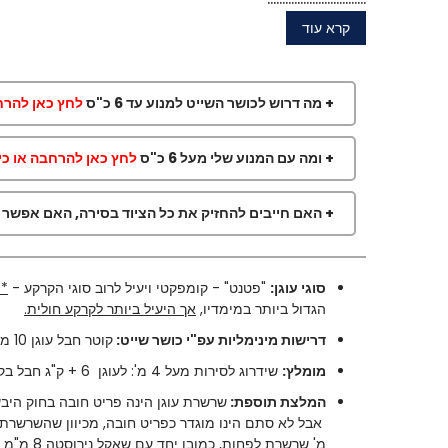
קרא עוד
+ מה דרוש לכושר השייט למנוע עד 6 כ"ס
לחץ כאן להרחב
+ ומה עם המנוע שלי מעל 6 כ"ס
לחץ כאן להרחבה או כיו
+ האם חייבים להחזיק את כל הציוד בסירה, האם אפשר
סוגי עוגן:
"פטנט" - קומפקטי ויעיל לרוב סוגי הקרקע -
*מ
הגדול ביותר במימדיו,
אך היעיל ביותר לקרקע חולית.
דרישות מינימליות עפ"י כושר שייט:
קוטר חבל עוגן 10 מ"מ. עוגן במשקל 3 ק"ג
מומלץ:
שידרוג לסירות מעל 4 מ': לעוגן 6 + ק"ג חבל בקוטר 12 מ"מ.
המלצת תוספת:
שרשרת עוגן הינה פריט חובה בחוק היבש (3 מ' לסירות עד 7 מ'), אם כי לא תמיד נאכף בבחינת כושר השייט ספציפית בכלי שייט קטנים, וסירות מתנפחות ע
מ' שרשרת לפחות, כמובן יחד עם שאקל נירוסטה 8 מ"מ לחיבור השרשרת עם העוגן.