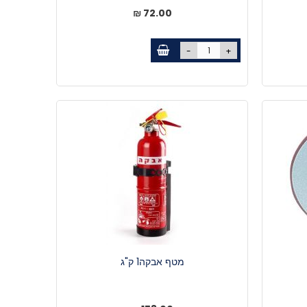
72.00 ₪
-
+
מטף אבקה1 ק"ג