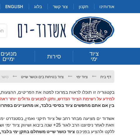
Skip
אודותינו
תקנון
צור קשר
בלוג
ENGLISH
to
Content
חילתו
ציוד
מנועים
סירות
כושר שייט לסירה 7 מ' 6 כ"ס
ימי
ימיים
ל
ף
ינטרנט,
דף בית
ציוד ימי
ציוד בטיחות בים וכושר שייט
כושר שייט
חץ
נטר
בקטגוריה זו תוכלו לראות במרוכז למטה את הפריטים, ההצעות, 
די
למידע על רשימת הציוד הנדרש, ותקן למנועים גדולים יותר ראה 
עבור
בין אם אתם מחפשים ציוד בסיסי בלבד, או מתעניינים בפתרונ
אזור
אשדוד ים מציעה מבחר רחב של ציוד תיקני ואמין, בסטנדרט ימי
וכן
וזאת לאחר ניסיוננו הרב לאור 25+ שנה ביבוא ושיווק ציוד ימי ושייט, ומתוך אמונה ומחוייבות עיסקית לקיום מערכות יחסים ארוכת טווח עם לקוחותינו, שהובילה אותנו
רכזי
ללקט ולהציע בפניכם
ציוד כושר שייט משתלם בתקן ימי בלבד, 
.................................