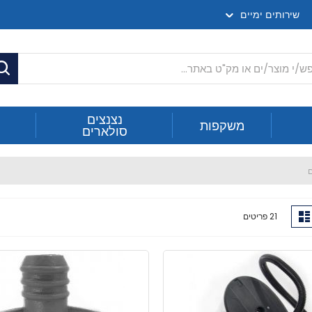
שירותים ימיים
ח
נצנצים
משקפות
סולארים
ם
ג
רשימה
21
פריטים
ה