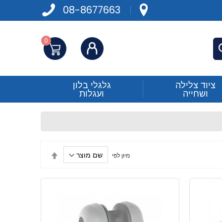
08-8677663
0
התחברות
פש
ציוד צלילה
גלגלי בלון
ושחייה
ועגלות
הגדר
מיון לפי
מיון
בסדר
יורד