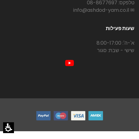
טלפקס: 08-8677697
✉ info@ashdod-yam.co.il
שעות פעילות
א'-ה': 8:00-17:00
שישי - שבת: סגור
געת