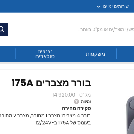
שירותים ימיים
ח
נצנצים
משקפות
סולארים
בורר מצברים 175A
מק”ט
14.920.00
זמינות
סקירה מהירה
בעומס של 175A ב-12/24V.