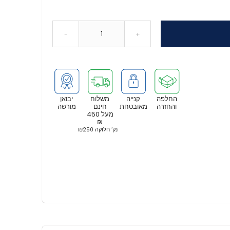
-
+
החלפה
קנייה
משלוח
יבואן
והחזרה
מאובטחת
חינם
מורשה
מעל 450
₪
נק’ חלוקה ₪250