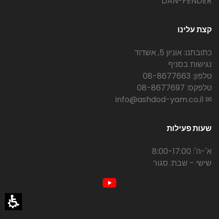
DAN-FENDER
קצת עלינו
כתובתנו: אוניון 5, אשדוד
נגישות בסניף
טלפון: 08-8677663
טלפקס: 08-8677697
✉ info@ashdod-yam.co.il
שעות פעילות
א'-ה': 8:00-17:00
שישי - שבת: סגור