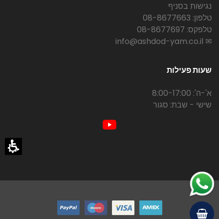
נגישות בסניף
טלפון: 08-8677663
טלפקס: 08-8677697
✉ info@ashdod-yam.co.il
שעות פעילות
א'-ה': 8:00-17:00
שישי - שבת: סגור