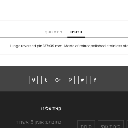
פרטים
מידע נוסף
Hinge reversed pin 137x39 mm. Made of mirror polished stainless st
קצת עלינו
כתובתנו: אוניון 5, אשדוד
סירות גומי
סירות