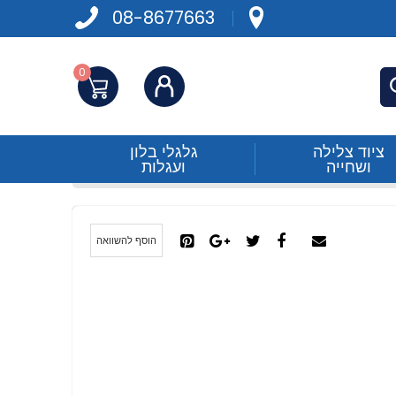
08-8677663
0
התחברות
פש
ציוד צלילה
גלגלי בלון
ושחייה
ועגלות
הוסף להשוואה