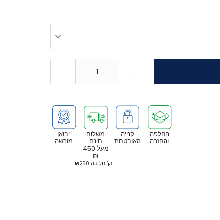
-
+
החלפה
קנייה
משלוח
יבואן
והחזרה
מאובטחת
חינם
מורשה
מעל 450
₪
נק’ חלוקה ₪250