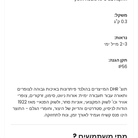
משקל:
0.3 ק"ג
נראות:
2-3 מייל ימי
תקן הגנה:
IP56
תוצ' DHR המייצרים בהולנד פיתרונות באיכות גבוהה לצופרים
ותאורה עבור תעבורה ימית: אורות ניווט, סימון, זרקורים, צופרי
אוויר וכו' לשוק המקצועי, אוניות סחר, ולשוק הפנאיי מאז 1922
הודות לניסיון, סטדרטים והדיוק של היצור, וחומרי הגלם - התוצר
הינו פנס קשיח ועמיד לאורך זמן, ונוח לתחזוקה.
מתי משתמשים ?