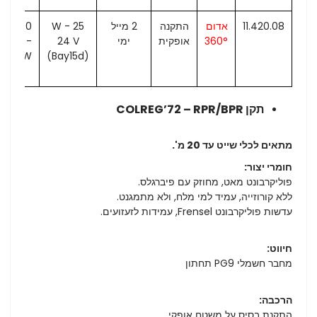
11.420.08
אדום
התקנה
2 מייל
25 W -
.220.00
360°
אופקית
ימי
24 V
2 V 25
W
(Bay15d)
תקן COLREG’72 – RPR/BPR
מתאים לכלי שייט עד 20 מ'.
חומרי יצור:
פוליקרבונט מאט, מחוזק עם פיברגלס.
ללא קורוזייה, עמיד למי מלח, ולא מתמגנט.
עדשות פוליקרבונט Frensel, עמידות לזעזועים.
חיווט:
מחבר חשמלי PG9 תחתון
הרכבה:
התקנת בסיס על משטח אופקי