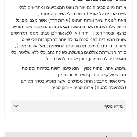
אורות ניווט סביב הינם אורות ניווט המצביעים ומתריעים לכלי
שייט אחרים על אופי / פעולת כלי השייט המסומן,
וזאת לעומת שאר אורות הניווט (אורות דרך) אשר מצביעים על
הכיוון שלו.
הצבע האדום כאשר מגיע בפנס סביב
, וכאשר מופיע
ברצף, ובסדר הנכון - יחד / או ללא אור לבן סביב, מסמן תרחישים
שונים המעידים בפני סכנה גדולה יותר בהתקרבות כלי שייט
אחרים: דייגים (למעט מכמורתנים הנושאים במע' אורות אחר),
סירה המשרתת צוללנים בפעולה, ספינת נתב, כלי ללא שליטה, כלי
מוגבל ביכולת תימרון, דופן אסורה למעבר וכו'.
שימוש אחר, ופחות נפוץ - הוא
סימון רשות
בסירות וספינות
מפרש על קצה התורן. וזאת עבור סימון
שייט אשר מתבצע תחת מפרשים. אשר מופיע בסדר מסויים
(מלמעלה למטה) אדום סביב - ירוק סביב.
מידע נוסף