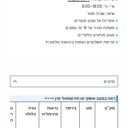
א’- ה’: 9:00-18:00
שישי, שבת: סגור
אחריות על מגוון מוצרים
משלוח מהיר עד 8 ימי עסקים
מגוון מותגים בלעדיים
פריסת תשלומים נוספת בהזמנה טלפונית
פרטים
ראה במצב אופקי או הזז שמאל ימין <-->
מק"ט
סוג
גירסה
נראות
נורה
נורת
מינימלית
כלולה
רזרבית 
הלוגן 12V