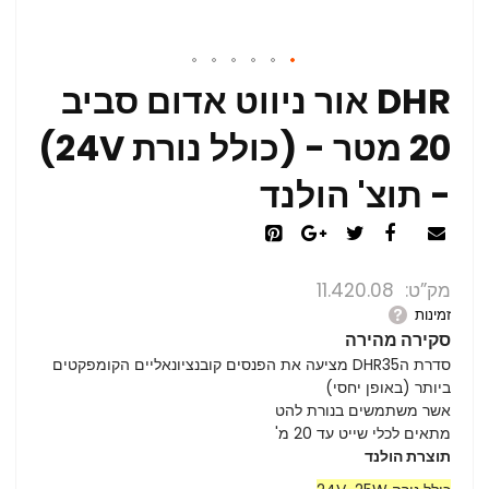
DHR אור ניווט אדום סביב
20 מטר - (כולל נורת 24V)
- תוצ' הולנד
מק”ט
11.420.08
זמינות
סקירה מהירה
סדרת הDHR35 מציעה את הפנסים קובנציונאליים הקומפקטים
ביותר (באופן יחסי)
אשר משתמשים בנורת להט
מתאים לכלי שייט עד 20 מ'
תוצרת הולנד