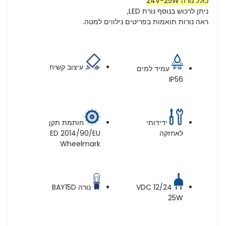
כולל נורה 24V-25W
ניתן לרכוש בנוסף נורת LED,
ראה נורות תואמות בפריטים נילווים למטה.
עיצוב קשיח
עמיד למים
IP56
ידידותי
חותמת תקן
לאחזקה
ED 2014/90/EU
Wheelmark
נורה BAY15D
12/24 VDC
25W