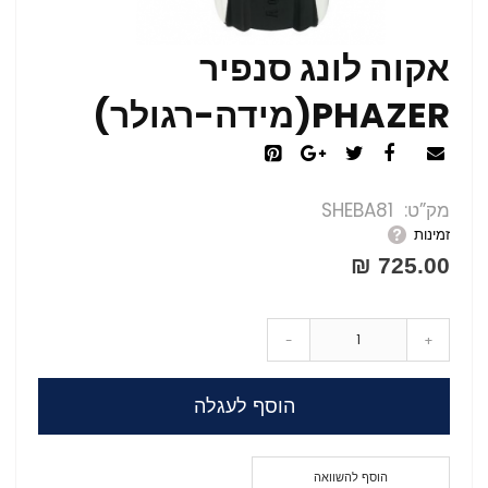
אקוה לונג סנפיר
PHAZER(מידה-רגולר)
מק”ט
SHEBA81
זמינות
725.00 ₪
-
+
הוסף לעגלה
הוסף להשוואה