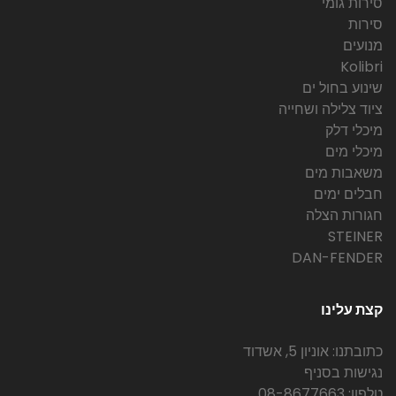
סירות גומי
סירות
מנועים
Kolibri
שינוע בחול ים
ציוד צלילה ושחייה
מיכלי דלק
מיכלי מים
משאבות מים
חבלים ימים
חגורות הצלה
STEINER
DAN-FENDER
קצת עלינו
כתובתנו: אוניון 5, אשדוד
נגישות בסניף
טלפון: 08-8677663