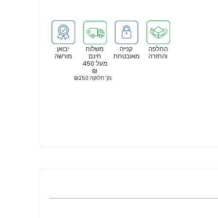
החלפה
קנייה
משלוח
יבואן
והחזרה
מאובטחת
חינם
מורשה
מעל 450
₪
נק’ חלוקה ₪250