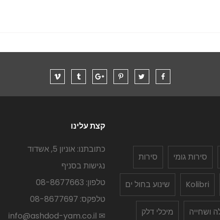
קצת עלינו
כתובתנו: אוניון 5, אשדוד
סירות גומי
סירות
נגישות בסניף
טלפון: 08-8677663
Kolibri
שינוע בחול ים
טלפקס: 08-8677697
לה ושחייה
מיכלי דלק
✉ info@ashdod-yam.co.il