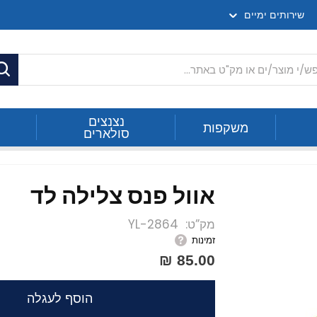
שירותים ימיים
ח
נצנצים
משקפות
סולארים
ס צלילה לד
אוול פנס צלילה לד
מק”ט
2864-YL
זמינות
85.00 ₪
הוסף לעגלה