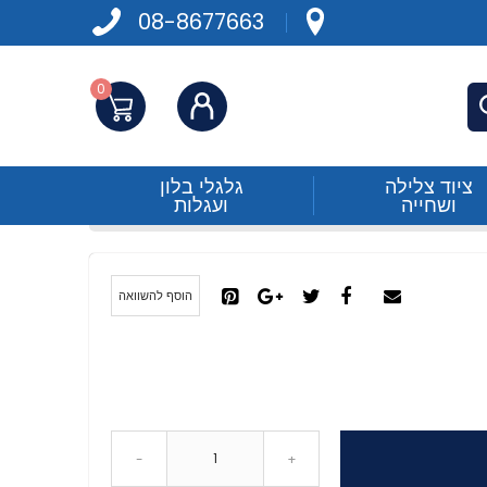
08-8677663
0
התחברות
פש
ציוד צלילה
גלגלי בלון
ושחייה
ועגלות
הוסף להשוואה
-
+