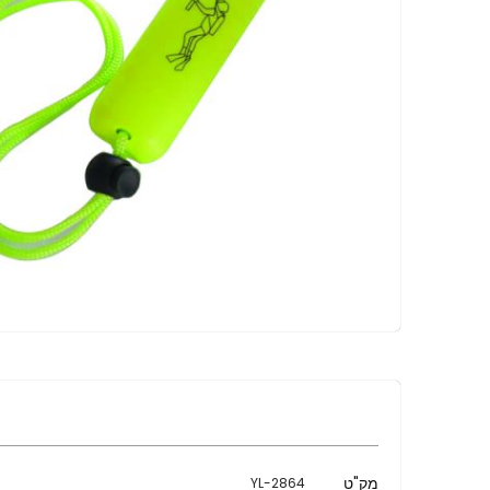
מידע
מק"ט
2864-YL