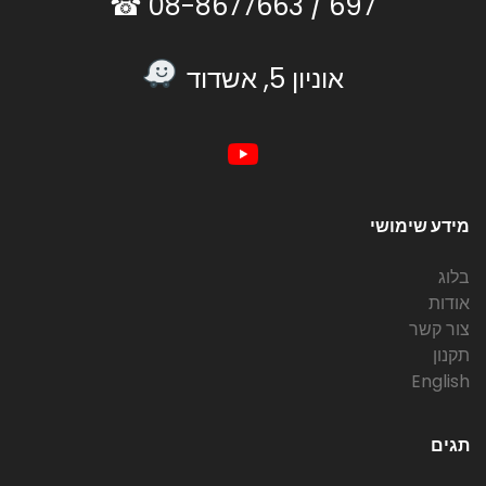
08-8677663 ☎
697 /
אוניון 5, אשדוד
מידע שימושי
בלוג
אודות
צור קשר
תקנון
English
תגים