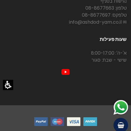
נגישות בסניף
טלפון: 08-8677663
טלפקס: 08-8677697
✉ info@ashdod-yam.co.il
שעות פעילות
א'-ה': 8:00-17:00
שישי - שבת: סגור