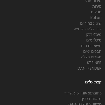
סירות גומי
סירות
מנועים
Kolibri
שינוע בחול ים
ציוד צלילה ושחייה
מיכלי דלק
מיכלי מים
משאבות מים
חבלים ימים
חגורות הצלה
STEINER
DAN-FENDER
קצת עלינו
כתובתנו: אוניון 5, אשדוד
נגישות בסניף
טלפון: 08-8677663