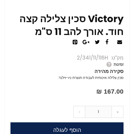
Victory סכין צלילה קצה
חוד. אורך להב 11 ס"מ
מק”ט
2/341/11/116H
זמינות
סקירה מהירה
סכין צלילה איכותית לעבודה תוצרת ניו-זילנד.
167.00 ₪
-
+
הוסף לעגלה