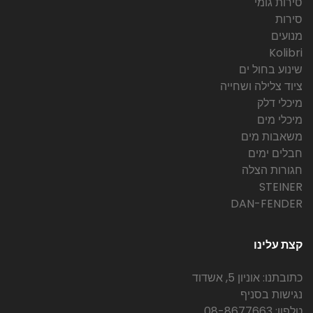
סירות גומי
סירות
מנועים
Kolibri
שינוע בחול ים
ציוד צלילה ושחייה
מיכלי דלק
מיכלי מים
משאבות מים
חבלים ימים
חגורות הצלה
STEINER
DAN-FENDER
קצת עלינו
כתובתנו: אוניון 5, אשדוד
נגישות בסניף
טלפון: 08-8677663