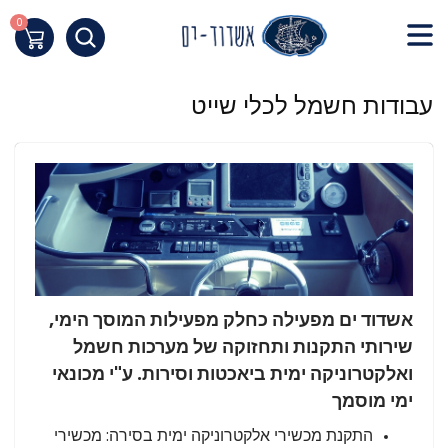
Skip
to
0
העגלה שלי
Content
חילתו
עבודות חשמל לכלי שייט
ל
ף
ינטרנט,
חץ
נטר
די
עבור
אזור
וכן
אשדוד ים מפעילה כחלק מפעילות המוסך הימי,
רכזי
שירותי התקנות ותחזוקה של מערכות חשמל
ואלקטרוניקה ימית ביאכטות וסירות. ע"י מכונאי
ימי מוסמך
התקנת מכשירי אלקטרוניקה ימית בסירה: מכשירי