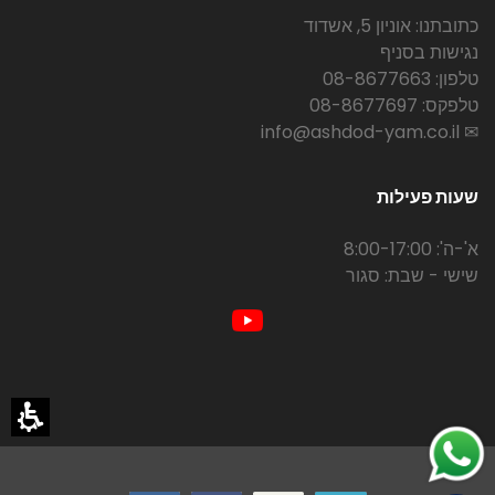
כתובתנו: אוניון 5, אשדוד
נגישות בסניף
טלפון: 08-8677663
טלפקס: 08-8677697
✉ info@ashdod-yam.co.il
שעות פעילות
א'-ה': 8:00-17:00
שישי - שבת: סגור