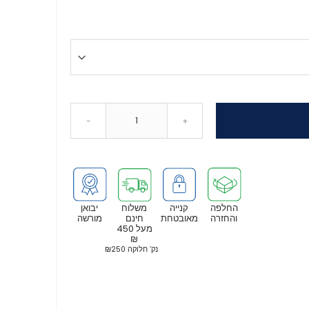
-
+
החלפה
קנייה
משלוח
יבואן
והחזרה
מאובטחת
חינם
מורשה
מעל 450
₪
נק’ חלוקה ₪250