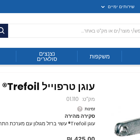
שירותים ימיים
ח
נצנצים
משקפות
סולארים
עוגן טרפוייל Trefoil® - תוצרת איטליה
מק”ט
01.110
זמינות
סקירה מהירה
עוגן Trefoil® עשוי ברזל מגולון עם מערכת התחפרות מתקדמת.
425.00 ₪