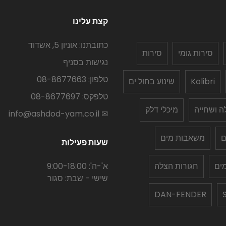
קצת עלינו
כתובתנו: אוניון 5, אשדוד
סירות גומי
סירות
נגישות בסניף
טלפון: 08-8677663
Kolibri
שינוע בחול ים
טלפקס: 08-8677697
לה ושחייה
מיכלי דלק
✉ info@ashdod-yam.co.il
ם
משאבות מים
שעות פעילות
ים
חגורות הצלה
א'-ה': 9:00-18:00
שישי - שבת: סגור
DAN-FENDER