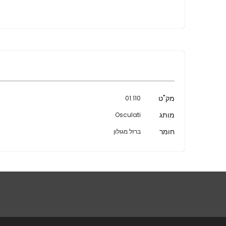
מידע
מק"ט
01.110
נוסף
מותג
Osculati
חומר
ברזל מגולון