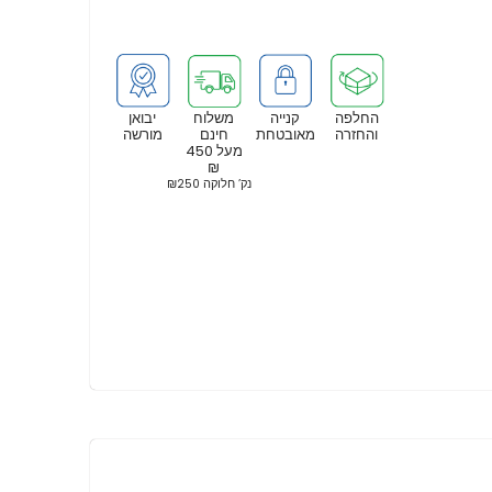
החלפה
קנייה
משלוח
יבואן
והחזרה
מאובטחת
חינם
מורשה
מעל 450
₪
נק’ חלוקה ₪250