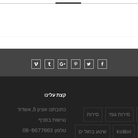
קצת עלינו
כתובתנו: אוניון 5, אשדוד
סירות גומי
סירות
נגישות בסניף
טלפון: 08-8677663
Kolibri
שינוע בחול ים