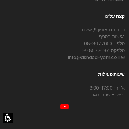
קצת עלינו
כתובתנו: אוניון 5, אשדוד
נגישות בסניף
טלפון: 08-8677663
טלפקס: 08-8677697
✉ info@ashdod-yam.co.il
שעות פעילות
א'-ה': 8:00-17:00
שישי - שבת: סגור