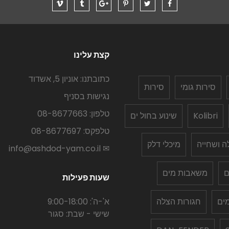
קצת עלינו
כתובתנו: אוניון 5, אשדוד
סירות גומי
סירות
נגישות בסניף
טלפון: 08-8677663
Kolibri
שינוע בחול ים
טלפקס: 08-8677697
לה ושחייה
מיכלי דלק
✉ info@ashdod-yam.co.il
ם
משאבות מים
שעות פעילות
ים
חגורות הצלה
א'-ה': 9:00-18:00
שישי - שבת: סגור