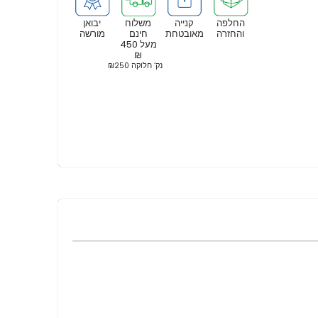
החלפה
קנייה
משלוח
יבואן
והחזרה
מאובטחת
חינם
מורשה
מעל 450
₪
נק’ חלוקה ₪250