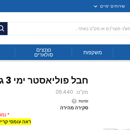
שירותים ימיים
ח
נצנצים
משקפות
סולארים
חבל פוליאסטר ימי 3 גידים / 6-32 מ"מ
מק”ט
06.440
זמינות
סקירה מהירה
* נמכ
ראה עומסי קרי