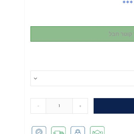
***
 קוטר חבל
-
+