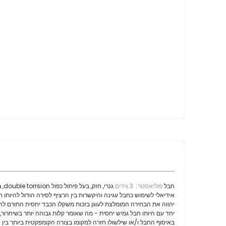
חבל
פוליאסטר;
3 גידים
גנרי, חזק, בעל פיתול כפול double torrsion,
ח
אידיאלי לשימוש כחבל עגינה והיקשרות בין הרציף לסירה הודול להיותו חב
יהווה את הבחירה המומלצת לעוגן בזכות משקלו הכבד יחסית התורם להי
יחד עם היותו חבל גמיש יחסית - מה שאומר קלות גבוהה יותר בשיחרור, 
באיסוף החבל ו/או שילשולו חזרה למקומו בצורה הקומפקטית ביותר בין 