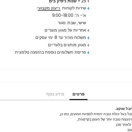
25 + שנות ניסיון בים
שירות לקוחות
וייעוץ מקצועי
:
א’- ה’: 9:00-18:00
שישי, שבת: סגור
אחריות על מגוון מוצרים
משלוח מהיר עד 8 ימי עסקים
מגוון מותגים בלעדיים
פריסת תשלומים נוספת בהזמנה טלפונית
פרטים
מידע נוסף
בל שוקע.
ל בעל יכולת טובה יחסית לספיגת זעזועים, כמו כן,
נעצות טובה יותר של העוגן בקרקעית,
ולאחר מכן
אם