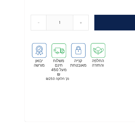
-
+
החלפה
קנייה
משלוח
יבואן
והחזרה
מאובטחת
חינם
מורשה
מעל 450
₪
נק’ חלוקה ₪250