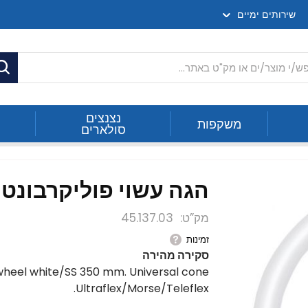
שירותים ימיים
ח
נצנצים
משקפות
סולארים
הגה עשוי פוליקרבונט רך לבן
מק”ט
45.137.03
זמינות
סקירה מהירה
wheel white/SS 350 mm. Universal cone
Ultraflex/Morse/Teleflex.