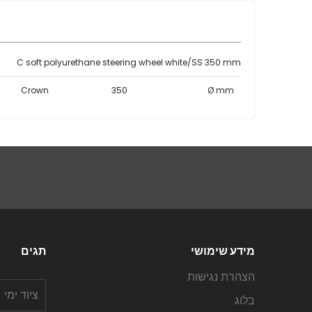
C soft polyurethane steering wheel white/SS 350 mm
Crown
350
Ø mm
מידע שימושי
תגים
הצהרת נגישות
ציוד ימי
בלוג