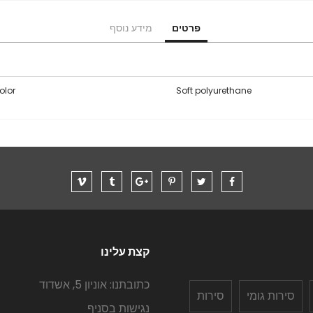
פרטים
מידע נוסף
olor
Soft polyurethane
קצת עלינו
כתובתנו: אוניון 5, אשדוד
סירות גומי
סירות
נגישות בסניף