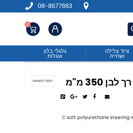
08-8677663
0
התחברות
פש
ציוד צלילה
גלגלי בלון
ושחייה
ועגלות
 350 מ"מ
הוסף להשוואה
C soft polyurethane steering 