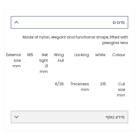
פרטים
Made of nylon, elegant and functional shape, fitted with
plexiglas lens.
External
185
Net
Wing
Locking
white
Colour
size
light
nut
mm
Ø
mm
6/35
Thickness
215
Cut
mm
size
mm
מידע נוסף