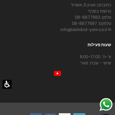
כתובתנו: אוניון 5, אשדוד
נגישות בסניף
טלפון: 08-8677663
טלפקס: 08-8677697
✉ info@ashdod-yam.co.il
שעות פעילות
א'-ה': 8:00-17:00
שישי - שבת: סגור