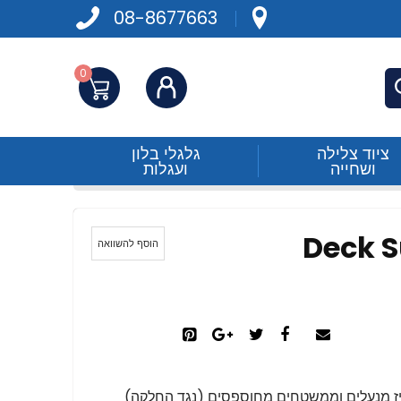
08-8677663
0
התחברות
פש
ציוד צלילה
גלגלי בלון
ושחייה
ועגלות
לדק "Deck Super
הוסף להשוואה
גריז מנעלים וממשטחים מחוספסים (נגד החלקה)