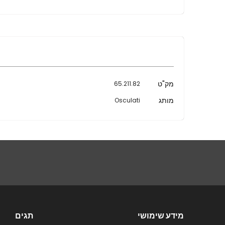
מידע
מק"ט
65.211.82
נוסף
מותג
Osculati
מידע שימושי
תגים