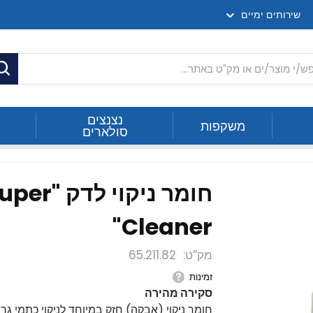
שירותים ימיים
ח
נצנצים
משקפות
סולארים
חומר ניקוי 
Cleaner"
מק”ט
65.211.82
זמינות
סקירה מהירה
חומר ניקוי (אבקה) חזק במיוחד לניקוי כתמי 