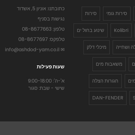
כתובתנו: אוניון 5, אשדוד
סירות גומי
סירות
נגישות בסניף
טלפון: 08-8677663
Kolibri
שינוע בחול ים
טלפקס: 08-8677697
לה ושחייה
מיכלי דלק
✉ info@ashdod-yam.co.il
ם
משאבות מים
שעות פעילות
ים
חגורות הצלה
א'-ה': 9:00-18:00
שישי - שבת: סגור
DAN-FENDER