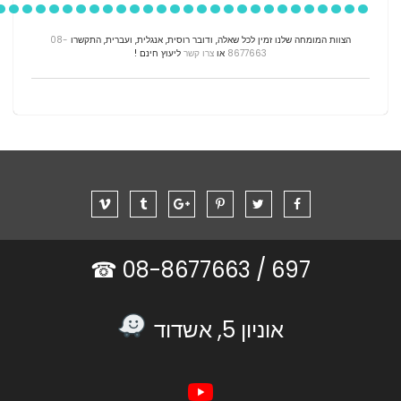
הצוות המומחה שלנו זמין לכל שאלה,
ודובר רוסית, אנגלית, ועברית, התקשרו
08-
8677663
או
צרו קשר
ליעוץ חינם !
08-8677663 ☎
697 /
אוניון 5, אשדוד