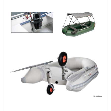
....
............
............