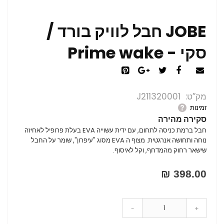
JOBE חבל לוויק בורד /
סקי - Prime wake
מק”ט
J211320001
זמינות
סקירה מהירה
חבל ברמת כניסה לתחום, עם ידית עשוייה EVA בעלת פרופיל לאחיזה
נוחה ותחושה אנרגטית. מצוף ה EVA מסוג "עיפרון", שומר על החבל
שישאר רחוק מהמדחף, וקל לאיסוף.
398.00 ₪
-
+