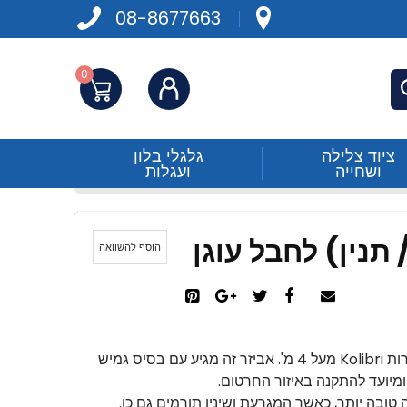
08-8677663
0
התחברות
פש
ציוד צלילה
גלגלי בלון
ושחייה
ועגלות
הוסף להשוואה
מיועד כדי לתפוס חבל עוגן, כלול כסטנדרט בסירות Kolibri מעל 4 מ'. אביזר זה מגיע עם בסיס גמיש
מיועד להתקנה באיזור החרטום.