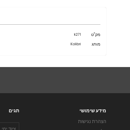
מידע
מק"ט
k271
נוסף
מותג
Kolibri
מידע שימושי
תגים
הצהרת נגישות
ציוד ימי