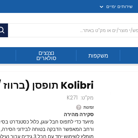
שירותים ימיים
ח
נצנצים
משקפות
סולארים
Kolibri תופסן (ברווז / תנין) לחבל עוגן
מק”ט
K271
זמינות
סקירה מהירה
ורחב המאפשר הדבקה בטוחה לבידוני הסירה, ו
מומלץ לשימוש יחד עם חבל 3 גידים עבור נעילה טובה יותר, כאשר המגרעת ושיניו תורמים גם כן.