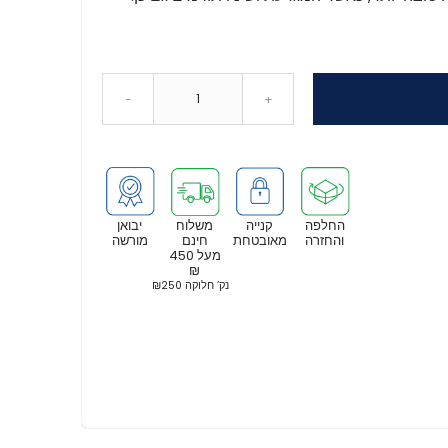
-
+
החלפה
קנייה
משלוח
יבואן
והחזרה
מאובטחת
חינם
מורשה
מעל 450
₪
נק’ חלוקה ₪250