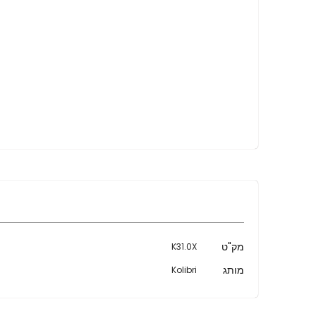
מידע
מק"ט
K31.0X
נוסף
מותג
Kolibri