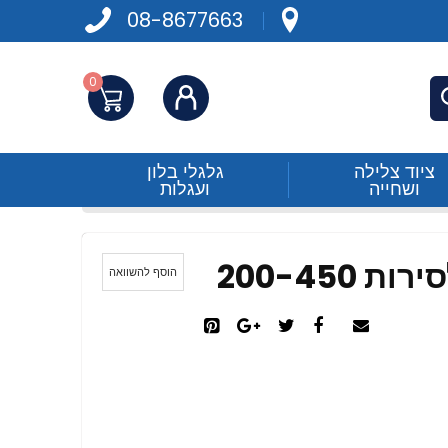
08-8677663
0
התחברות
פש
ציוד צלילה
גלגלי בלון
ושחייה
ועגלות
הוסף להשוואה