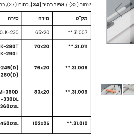
שחור (32) /
אפור בהיר (34)
, כתום (37), כחול (44)
מק"ט
מידה
סירה
10, К-230
65х20
31.007.**
 К-280Т,
70х20
31.011.**
 К-290Т
245(D),
76х20
31.008.**
-280(D)
M-360D,
83х20
31.009.**
-330DL,
-360DSL
-450DSL
102х25
31.010.**