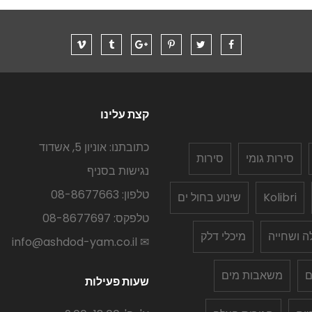
קצת עלינו
כתובתנו: אוניון 5, אשדוד
סירות גומי
סירות
נגישות בסניף
טלפון: 08-8677663
Kolibri
שינוע בחול ים
טלפקס: 08-8677697
לה ושחייה
מיכלי דלק
✉ info@ashdod-yam.co.il
ם
משאבות מים
שעות פעילות