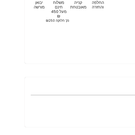
החלפה
קנייה
משלוח
יבואן
והחזרה
מאובטחת
חינם
מורשה
מעל 450
₪
נק’ חלוקה ₪250