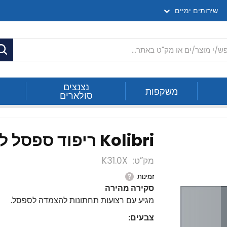
שירותים ימיים
ח
נצנצים
משקפות
סולארים
Kolibri ריפוד ספסל לסירות 200-450
מק”ט
K31.0X
זמינות
סקירה מהירה
מגיע עם רצועות תחתונות להצמדה לספסל.
צבעים: