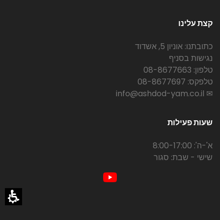
קצת עלינו
כתובתנו: אוניון 5, אשדוד
נגישות בסניף
טלפון: 08-8677663
טלפקס: 08-8677697
✉ info@ashdod-yam.co.il
שעות פעילות
א'-ה': 8:00-17:00
שישי - שבת: סגור