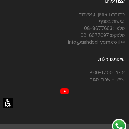
קצת עלינו
כתובתנו: אוניון 5, אשדוד
נגישות בסניף
טלפון: 08-8677663
טלפקס: 08-8677697
✉ info@ashdod-yam.co.il
שעות פעילות
א'-ה': 8:00-17:00
שישי - שבת: סגור