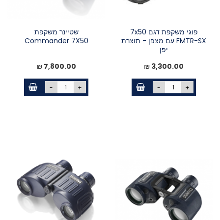
פוגי משקפת דגם 7x50
שטיינר משקפת
FMTR-SX עם מצפן - תוצרת
Commander 7X50
יפן
7,800.00 ₪
3,300.00 ₪
-
+
-
+