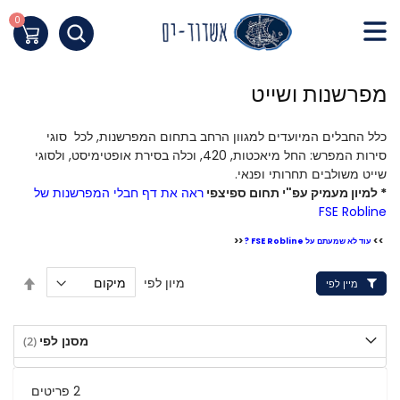
Skip
to
0
העגלה של
Content
חילתו
מפרשנות ושייט
ל
ף
כלל החבלים המיועדים למגוון הרחב בתחום המפרשנות, לכל סוגי
ינטרנט,
סירות המפרש: החל מיאכטות, 420, וכלה בסירת אופטימיסט, ולסוגי
חץ
שייט משולבים תחרותי ופנאי.
נטר
* למיון מעמיק עפ"י תחום ספיצפי
ראה את דף חבלי המפרשנות של
די
FSE Robline
עבור
<<
>>
אזור
עוד לא שמעתם על FSE Robline ?
וכן
הגדר
מיון לפי
מיין לפי
רכזי
מיון
בסדר
יורד
מסנן לפי
2
פריטים