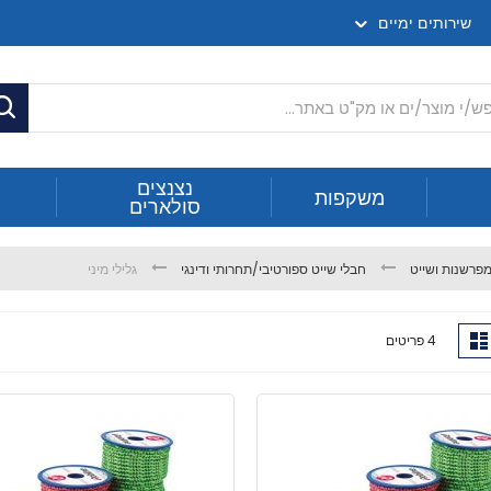
שירותים ימיים
ח
נצנצים
משקפות
סולארים
פרשנות ושייט
חבלי שייט ספורטיבי/תחרותי ודינגי
גלילי מיני
ג
רשימה
4
פריטים
ה