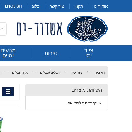
Skip
אודותינו
תקנון
צור קשר
בלוג
ENGLISH
to
Content
חילתו
ציוד
מנועים
סירות
גלילי מיני
ימי
ימיים
ל
ף
ינטרנט,
דף בית
ציוד ימי
חבלים/כבלים
כל החבלים
מ
חץ
נטר
השוואת מוצרים
הצ
די
גריד
תצוג
כ-
עבור
אין לך פריטים להשוואה.
אזור
וכן
רכזי