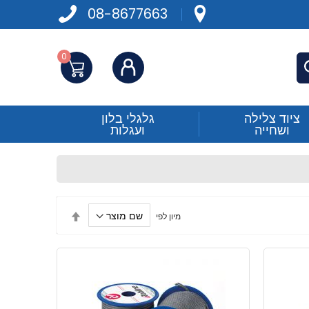
08-8677663
0
התחברות
פש
ציוד צלילה
גלגלי בלון
ושחייה
ועגלות
הגדר
מיון לפי
מיון
בסדר
יורד