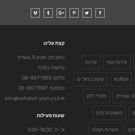
קצת עלינו
כתובתנו: אוניון 5, אשדוד
סירות גומי
סירות
נגישות בסניף
טלפון: 08-8677663
Kolibri
שינוע בחול ים
טלפקס: 08-8677697
לה ושחייה
מיכלי דלק
✉ info@ashdod-yam.co.il
ם
משאבות מים
שעות פעילות
ים
חגורות הצלה
א'-ה': 9:00-18:00