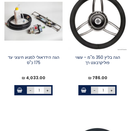
הגה בליץ 350 מ"מ - עשוי
הגה הידראולי למנוע חיצוני עד
פוליקרבונט רך
175 כ"ס
4,033.00 ₪
786.00 ₪
-
+
-
+