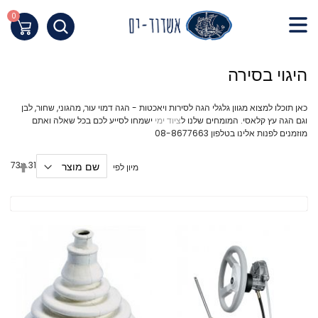
Skip
to
0
העגלה שלי
Content
חילתו
היגוי בסירה
ל
ף
כאן תוכלו למצוא מגוון גלגלי הגה לסירות ויאכטות - הגה דמוי עור, מהגוני, שחור, לבן
ינטרנט,
וגם הגה עץ קלאסי. המומחים שלנו ל
ציוד ימי
ישמחו לסייע לכם בכל שאלה ואתם
חץ
מוזמנים לפנות אלינו בטלפון 08-8677663
נטר
די
הגדר
פריטים
60
-
31
מ
73
מיון לפי
עבור
מיון
בסדר
אזור
יורד
וכן
רכזי