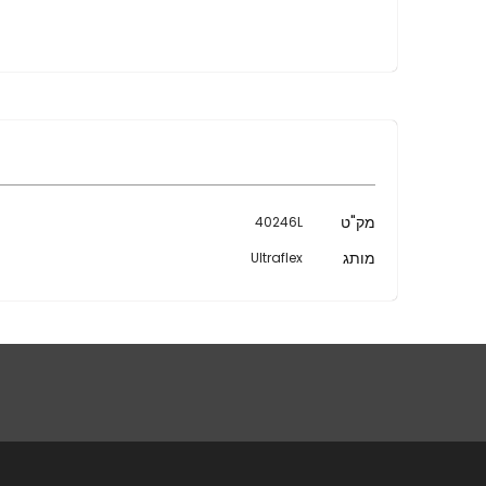
מידע
מק"ט
40246L
נוסף
מותג
Ultraflex