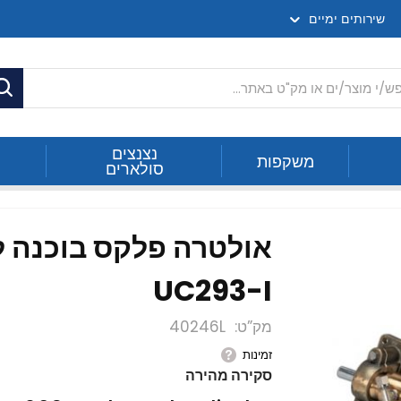
שירותים ימיים
ח
נצנצים
משקפות
סולארים
הידראולי UC293-I
אולטרה פלקס בוכנה ל
UC293-I
מק”ט
40246L
זמינות
סקירה מהירה