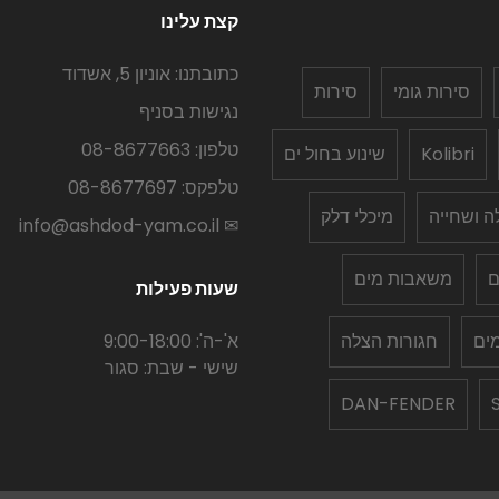
קצת עלינו
כתובתנו: אוניון 5, אשדוד
סירות גומי
סירות
נגישות בסניף
טלפון: 08-8677663
Kolibri
שינוע בחול ים
טלפקס: 08-8677697
לה ושחייה
מיכלי דלק
✉ info@ashdod-yam.co.il
ם
משאבות מים
שעות פעילות
ים
חגורות הצלה
א'-ה': 9:00-18:00
שישי - שבת: סגור
DAN-FENDER