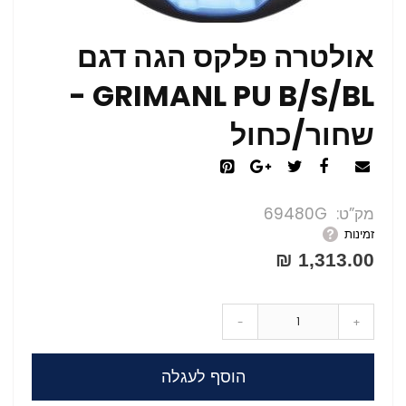
אולטרה פלקס הגה דגם
GRIMANL PU B/S/BL -
שחור/כחול
מק”ט
69480G
זמינות
1,313.00 ₪
-
+
הוסף לעגלה