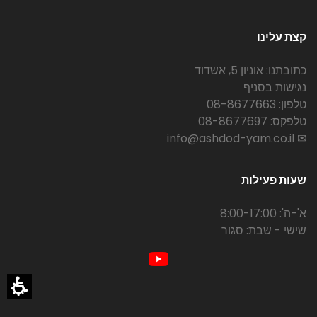
קצת עלינו
כתובתנו: אוניון 5, אשדוד
נגישות בסניף
טלפון: 08-8677663
טלפקס: 08-8677697
✉ info@ashdod-yam.co.il
שעות פעילות
א'-ה': 8:00-17:00
שישי - שבת: סגור