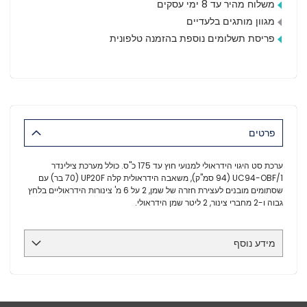
משלוח מהיר עד 8 ימי עסקים
מגוון מותגים בלעדיים
פריסת תשלומים נוספת בהזמנה טלפונית
פרטים
ערכת סט היגוי הידראולי למנועי חוץ עד 175 כ"ס. כולל מערכת צילינדר
UC94-OBF/1 (94 סמ"ק), משאבה הידראולית קלה UP20F (70 בר) עם
שסתומים מובנים לעצירת חזרה של שמן, 2 על 6 מ' צינורות הידראוליים בלחץ
גבוה ו-2 מחברי צינור, 2 ליטר שמן הידראולי.
מידע נוסף