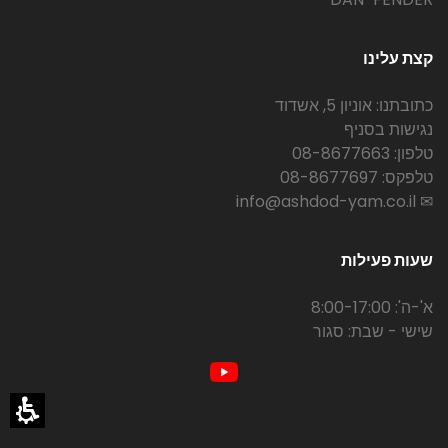
קצת עלינו
כתובתנו: אוניון 5, אשדוד
נגישות בסניף
טלפון: 08-8677663
טלפקס: 08-8677697
✉ info@ashdod-yam.co.il
שעות פעילות
א'-ה': 8:00-17:00
שישי - שבת: סגור