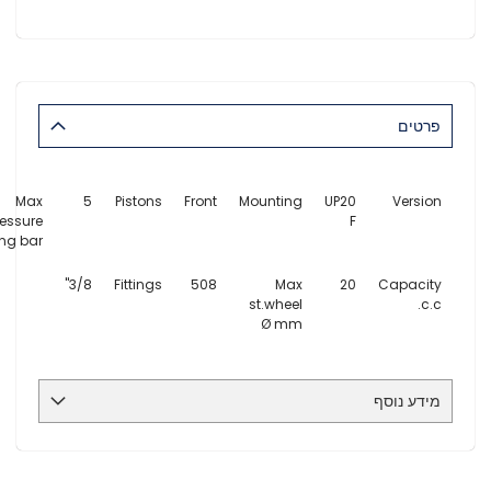
פרטים
Max
5
Pistons
Front
Mounting
UP20
Version
essure
F
ing bar
3/8"
Fittings
508
Max
20
Capacity
st.wheel
c.c.
Ø mm
מידע נוסף