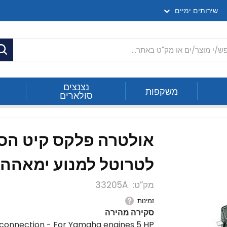
שירותים ימיים
ח
נצנצים
משקפות
סולארים
מידית דייגים לטרוטל למנוע ימאהה 5 כ"ס
אולטרה פלקס קיט הסב
לטרוטל למנוע ימאהה 5 כ"ס
מק”ט
33205A
זמינות
סקירה מהירה
e connection - For Yamaha engines 5 HP