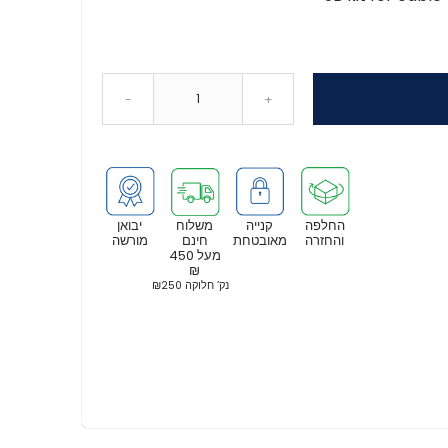
-
+
החלפה
קנייה
משלוח
יבואן
והחזרה
מאובטחת
חינם
מורשה
מעל 450
₪
נק’ חלוקה ₪250