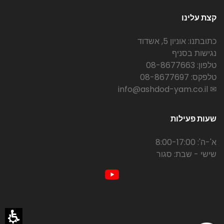
קצת עלינו
כתובתנו: אוניון 5, אשדוד
נגישות בסניף
טלפון: 08-8677663
טלפקס: 08-8677697
✉ info@ashdod-yam.co.il
שעות פעילות
א'-ה': 8:00-17:00
שישי - שבת: סגור