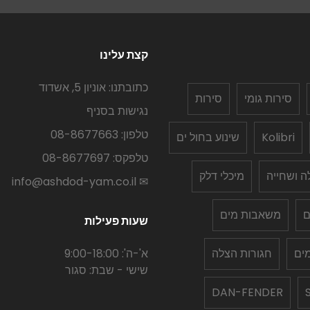
קצת עלינו
כתובתנו: אוניון 5, אשדוד
סירות גומי
סירות
נגישות בסניף
טלפון: 08-8677663
Kolibri
שינוע בחול ים
טלפקס: 08-8677697
לה ושחייה
מיכלי דלק
✉ info@ashdod-yam.co.il
ם
משאבות מים
שעות פעילות
ים
חגורות הצלה
א'-ה': 9:00-18:00
שישי - שבת: סגור
DAN-FENDER