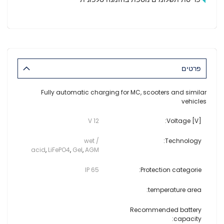
פרטים
Fully automatic charging for MC, scooters and similar
vehicles
12 V
Voltage [V]:
wet /
Technology:
acid
,
LiFePO4
,
Gel
,
AGM
IP 65
Protection categorie:
temperature area:
Recommended battery
capacity: