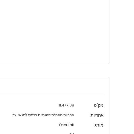
מידע
מק"ט
11.477.08
נוסף
אחריות
אחריות מוגבלת לשנתיים בכפוף לתנאי יצרן
מותג
Osculati