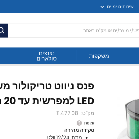
שירותים ימיים
ח
נצנצים
משקפות
סולארים
ריקולור
פנס ניווט טריקולור משולב אור לבן סביב LED למפרשית עד 20 מ'
פנס ניווט טריקולור מש
LED למפרשית עד 20 מ'
מק”ט
11.477.08
זמינות
סקירה מהירה
מתח: 12/24 וולט