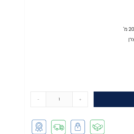
רן
-
+