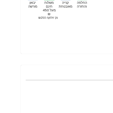
החלפה
קנייה
משלוח
יבואן
והחזרה
מאובטחת
חינם
מורשה
מעל 450
₪
נק’ חלוקה ₪250