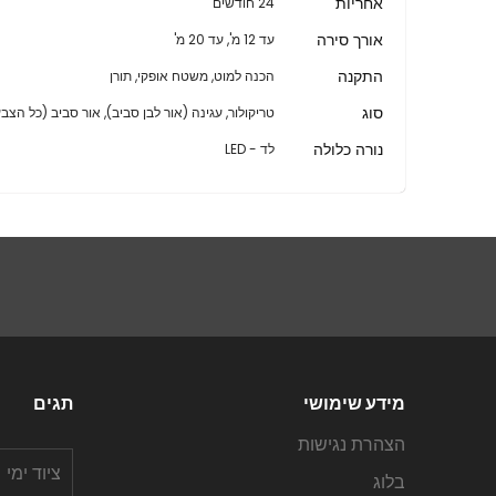
אחריות
24 חודשים
אורך סירה
עד 12 מ', עד 20 מ'
התקנה
הכנה למוט, משטח אופקי, תורן
סוג
טריקולור, עגינה (אור לבן סביב), אור סביב (כל הצב
נורה כלולה
לד - LED
מידע שימושי
תגים
הצהרת נגישות
ציוד ימי
בלוג