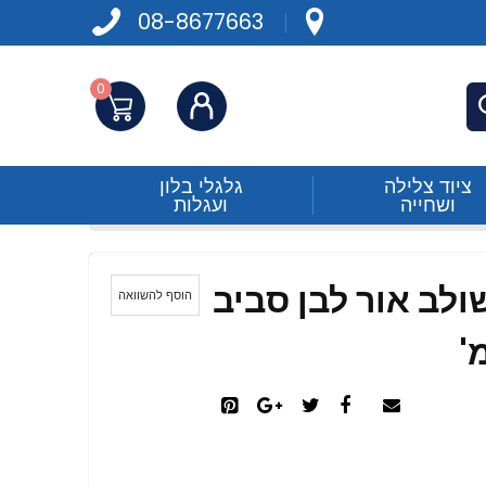
08-8677663
0
התחברות
פש
ציוד צלילה
גלגלי בלון
ושחייה
ועגלות
ולב אור לבן סביב
הוסף להשוואה