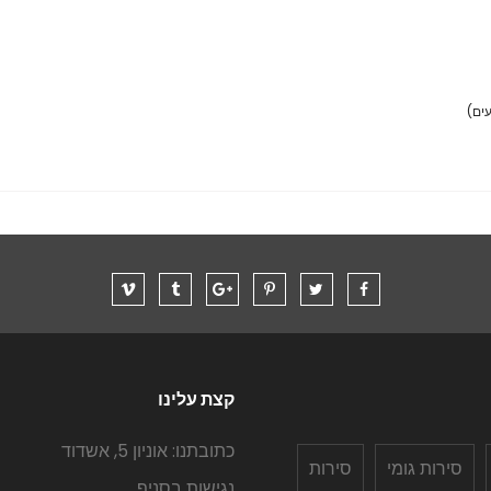
עים)
קצת עלינו
כתובתנו: אוניון 5, אשדוד
סירות גומי
סירות
נגישות בסניף