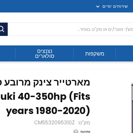
שירותים ימיים
ח
נצנצים
משקפות
סולארים
מארטייר צינק מרובע ס
ki 40-350hp (Fits
years 1980-2020)
מק”ט
CM5532095310Z
זמינות