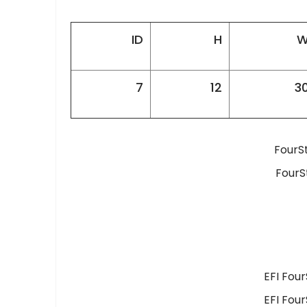
ID
H
7
12
3