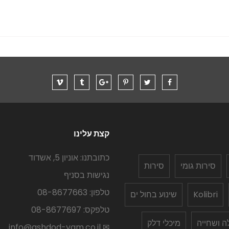
קצת עלינו
כתובתנו: אוניון 5, אשדוד
סירות גומי
סירות
נגישות בסניף
טלפון: 08-8677663
Kolibri
שינוע בחול ים
טלפקס: 08-8677697
לה ושחייה
מיכלי דלק
✉ info@ashdod-yam.co.il