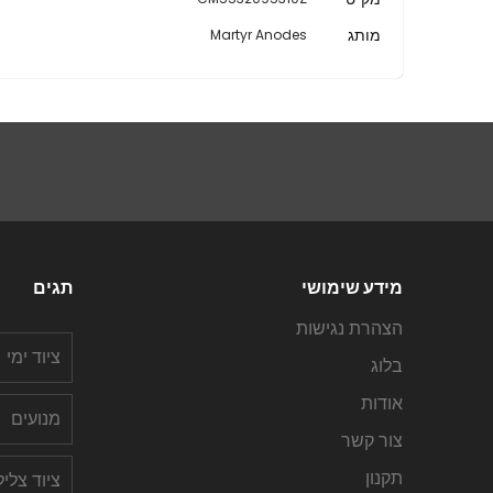
נוסף
מותג
Martyr Anodes
מידע שימושי
תגים
הצהרת נגישות
ציוד ימי
בלוג
אודות
מנועים
צור קשר
תקנון
ציוד צלי