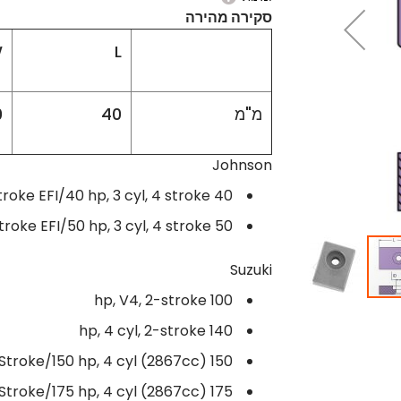
סקירה מהירה
W
L
מ"מ
40
0
Johnson
40 FourStroke EFI/40 hp, 3 cyl, 4 stroke
50 FourStroke EFI/50 hp, 3 cyl, 4 stroke
Suzuki
100 hp, V4, 2-stroke
140 hp, 4 cyl, 2-stroke
150 EFI FourStroke/150 hp, 4 cyl (2867cc)
175 EFI FourStroke/175 hp, 4 cyl (2867cc)