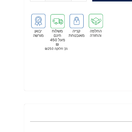
החלפה
קנייה
משלוח
יבואן
והחזרה
מאובטחת
חינם
מורשה
מעל 450
₪
נק’ חלוקה ₪250