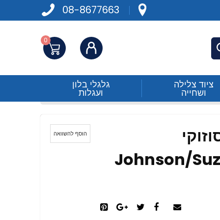
08-8677663
0
התחברות
פש
ציוד צלילה
גלגלי בלון
ושחייה
ועגלות
וזוקי
הוסף להשוואה
Johnson/Suzu