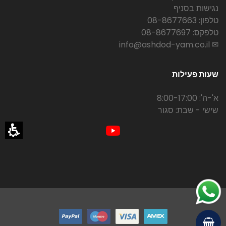
נגישות בסניף
טלפון: 08-8677663
טלפקס: 08-8677697
✉ info@ashdod-yam.co.il
שעות פעילות
א'-ה': 8:00-17:00
שישי - שבת: סגור