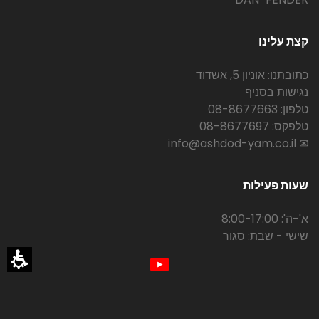
קצת עלינו
כתובתנו: אוניון 5, אשדוד
נגישות בסניף
טלפון: 08-8677663
טלפקס: 08-8677697
✉ info@ashdod-yam.co.il
שעות פעילות
א'-ה': 8:00-17:00
שישי - שבת: סגור