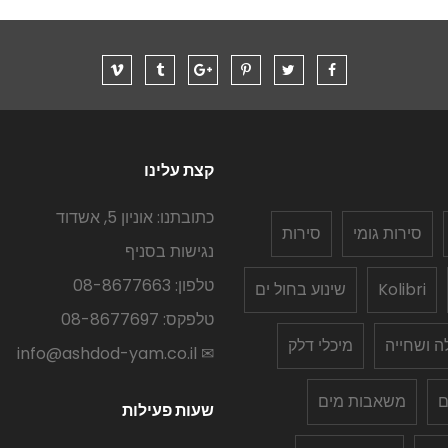
קצת עלינו
כתובתנו: אוניון 5, אשדוד
סירות גומי
סירות
נגישות בסניף
טלפון: 08-8677663
Kolibri
שינוע בחול ים
טלפקס: 08-8677697
לה ושחייה
מיכלי דלק
✉ info@ashdod-yam.co.il
ם
משאבות מים
שעות פעילות