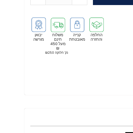
החלפה
קנייה
משלוח
יבואן
והחזרה
מאובטחת
חינם
מורשה
מעל 450
₪
נק’ חלוקה ₪250