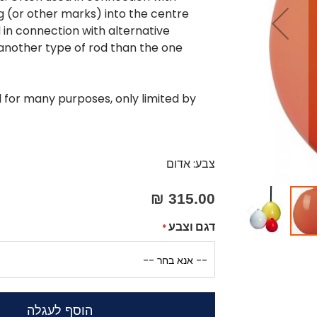
ag (or other marks) into the centre
d in connection with alternative
nother type of rod than the one
d for many purposes, only limited by
צבע: אדום
315.00 ₪
דגם וצבע
הוסף לעגלה