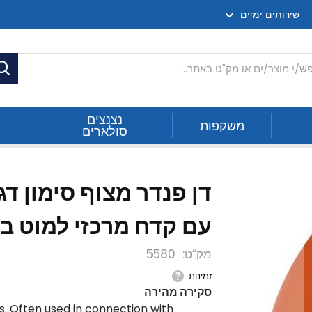
שירותים ימיים
ח
נצנצים
משקפות
סולארים
עם קדח מרכזי למוט בקוטר /50
מק”ט
5580
זמינות
סקירה מהירה
. Often used in connection with