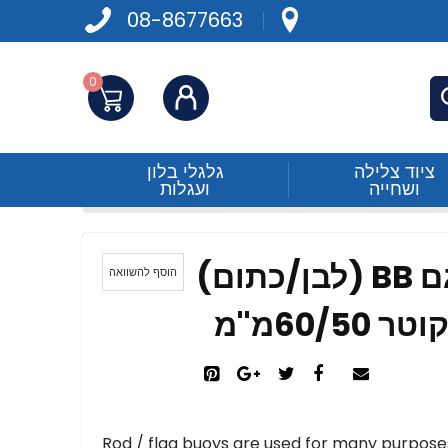
08-8677663
0
התחברות
פש
ציוד צלילה
גלגלי בלון
ושחייה
ועגלות
דן פנדר מצוף סימון דגם BB (לבן/כתום)
הוסף להשוואה
60מ''מ
Rod / flag buoys are used for many purposes